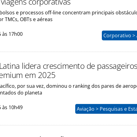
viagens corporativas
bolsos e processos off-line concentram principais obstácul
r TMCs, OBTs e aéreas
6 às 17h00
Corporativo >
Latina lidera crescimento de passageiro
premium em 2025
acífico, por sua vez, dominou o ranking dos pares de aero
ntados do planeta
6 às 10h49
Aviação > Pesquisas e Esta