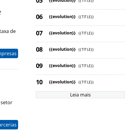
{{evolution}}
{{TITLE}}
e
{{evolution}}
{{TITLE}}
 taxa de
{{evolution}}
{{TITLE}}
{{evolution}}
{{TITLE}}
mpresas
{{evolution}}
{{TITLE}}
{{evolution}}
{{TITLE}}
Leia mais
 setor
arcerias