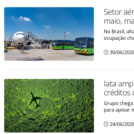
Setor aé
maio, ma
No Brasil, al
ocupação che
30/06/202
Iata ampl
créditos
Grupo chega 
para apoiar 
24/06/202