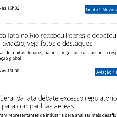
6 às 16h02
Gente > Movim
da Iata no Rio recebeu líderes e debateu
 aviação; veja fotos e destaques
as de muitos debates, painéis, negócios e discussões a res
ação global
6 às 16h00
Aviação >
Geral da Iata debate excesso regulatório
 para companhias aéreas
ram representantes da indústria para analisar mais desafio