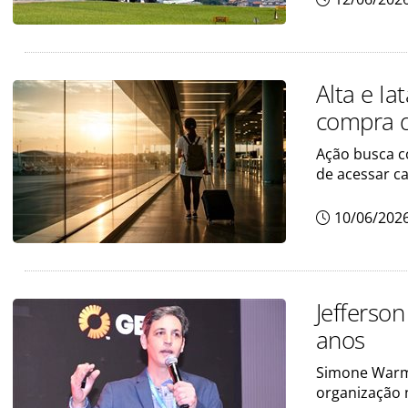
Alta e I
compra d
Ação busca c
de acessar ca
10/06/202
Jefferso
anos
Simone Warm
organização 