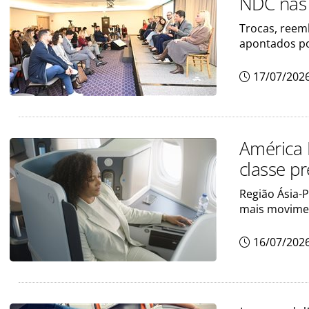
NDC nas 
Trocas, reem
apontados po
17/07/202
América 
classe 
Região Ásia-P
mais movime
16/07/202