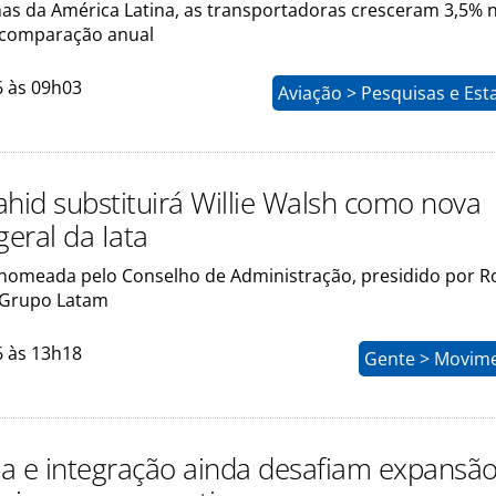
as da América Latina, as transportadoras cresceram 3,5% 
comparação anual
6 às 09h03
Aviação > Pesquisas e Esta
ahid substituirá Willie Walsh como nova
geral da Iata
i nomeada pelo Conselho de Administração, presidido por R
 Grupo Latam
6 às 13h18
Gente > Movim
a e integração ainda desafiam expansã