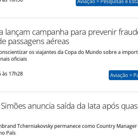
Aviação > Pesquisas e Esta
ata lançam campanha para prevenir fraud
e passagens aéreas
onscientizar os viajantes da Copa do Mundo sobre a impor
nais oficiais
6 às 17h28
Aviação > P
n Simões anuncia saída da Iata após qua
brand Tcherniakovsky permanece como Country Manager
no País