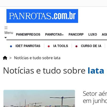
Menu
PANEMPREGOS
PANROTAS+
PANCORP
LUXO
AG
IDET PANROTAS
IA TOOLS
CURSO DE IA
Notícias e tudo sobre Iata
Notícias e tudo sobre
Iata
Setor aé
em junh