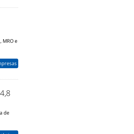
s, MRO e
mpresas
 4,8
a de