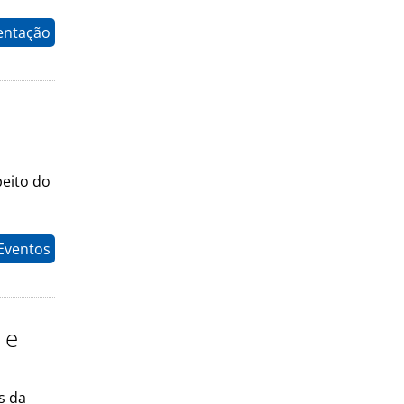
entação
peito do
 Eventos
 e
s da