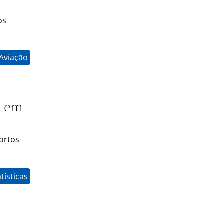
os
 Aviação
s em
portos
tísticas