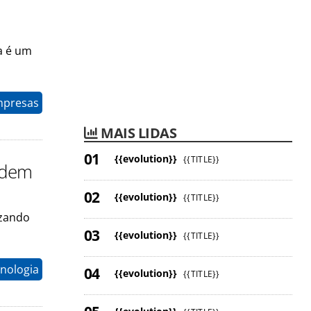
a é um
mpresas
MAIS LIDAS
{{evolution}}
{{TITLE}}
odem
{{evolution}}
{{TITLE}}
izando
{{evolution}}
{{TITLE}}
cnologia
{{evolution}}
{{TITLE}}