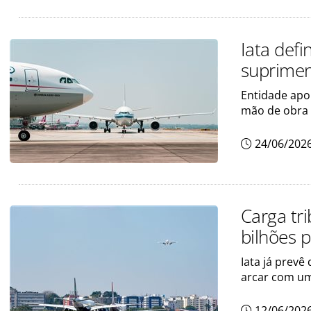
Iata defi
suprimen
Entidade apo
mão de obra
24/06/202
Carga tr
bilhões 
Iata já prev
arcar com um
12/06/202