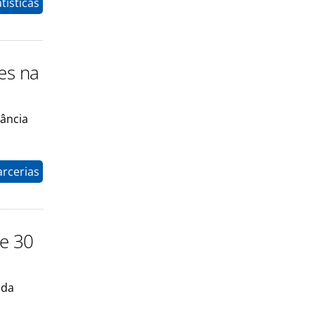
tísticas
es na
tância
arcerias
se 30
 da