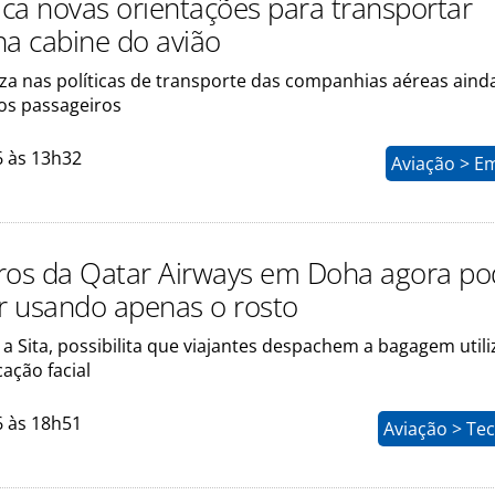
lica novas orientações para transportar
na cabine do avião
eza nas políticas de transporte das companhias aéreas aind
 os passageiros
6 às 13h32
Aviação > E
ros da Qatar Airways em Doha agora p
 usando apenas o rosto
a Sita, possibilita que viajantes despachem a bagagem util
cação facial
6 às 18h51
Aviação > Te