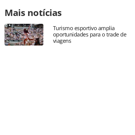
Para compartilhar esse conteúdo, por favor utilize o link
Mais notícias
https://www.panrotas.com.br/aviacao/empresas/2020/04/t
estende-suspensao-de-voos-internacionais-ate-1o-de-
maio_172550.html ou as ferramentas oferecidas na página.
Turismo esportivo amplia
Todo o conteúdo produzido pela PANROTAS Editora é
oportunidades para o trade de
protegido pela legislação brasileira sobre direito autoral.
viagens
Não reproduza o conteúdo sem autorização da PANROTAS
Editora (copyright@panrotas.com.br).