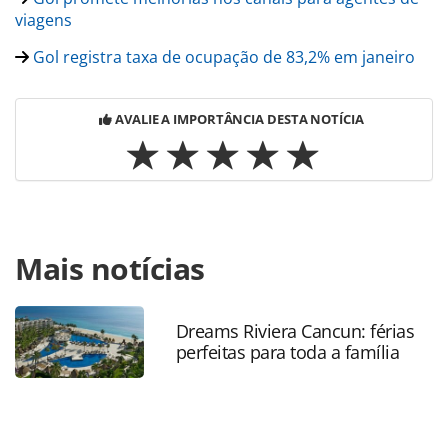
viagens
Gol registra taxa de ocupação de 83,2% em janeiro
AVALIE A IMPORTÂNCIA DESTA NOTÍCIA
Para compartilhar esse conteúdo, por favor utilize o link
Mais notícias
https://www.panrotas.com.br/aviacao/empresas/2021/02/g
tem-aumento-de-3-em-media-de-voos-diarios-em-
janeiro_179669.html ou as ferramentas oferecidas na
página. Todo o conteúdo produzido pela PANROTAS
Dreams Riviera Cancun: férias
perfeitas para toda a família
Editora é protegido pela legislação brasileira sobre direito
autoral. Não reproduza o conteúdo sem autorização da
PANROTAS Editora (copyright@panrotas.com.br).