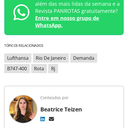
além das mais lidas da semana e a
Revista PANROTAS gratuitamente?
Entre em nosso grupo de
WhatsApp.
TÓPICOS RELACIONADOS
Lufthansa
Rio De Janeiro
Demanda
B747-400
Rota
Rj
Conteúdos por
Beatrice Teizen