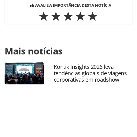
AVALIE A IMPORTÂNCIA DESTA NOTÍCIA
Para compartilhar esse conteúdo, por favor utilize o link
Mais notícias
https://www.panrotas.com.br/aviacao/empresas/2021/10/l
operara-voos-para-o-rio-com-aviao-de-maior-
capacidade_185063.html ou as ferramentas oferecidas na
Kontik Insights 2026 leva
página. Todo o conteúdo produzido pela PANROTAS
tendências globais de viagens
Editora é protegido pela legislação brasileira sobre direito
corporativas em roadshow
autoral. Não reproduza o conteúdo sem autorização da
PANROTAS Editora (copyright@panrotas.com.br).