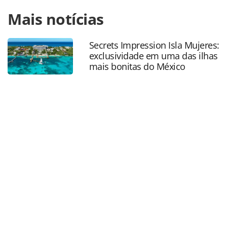
Para compartilhar esse conteúdo, por favor utilize o link
Mais notícias
https://www.panrotas.com.br/aviacao/empresas/2022/07/c
airlines-volta-a-voar-para-boston-via-panama_190651.html
ou as ferramentas oferecidas na página. Todo o conteúdo
Secrets Impression Isla Mujeres:
produzido pela PANROTAS Editora é protegido pela
exclusividade em uma das ilhas
legislação brasileira sobre direito autoral. Não reproduza o
mais bonitas do México
conteúdo sem autorização da PANROTAS Editora
(copyright@panrotas.com.br).