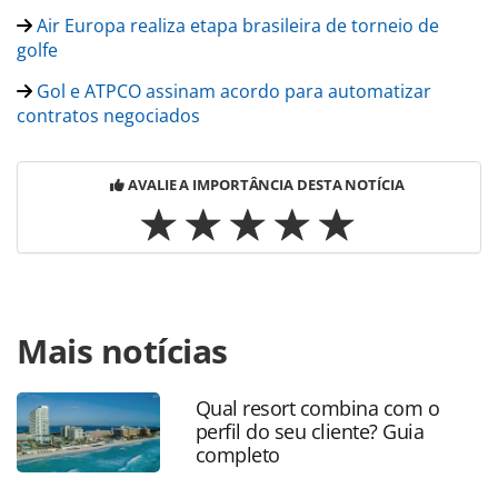
Air Europa realiza etapa brasileira de torneio de
golfe
Gol e ATPCO assinam acordo para automatizar
contratos negociados
AVALIE A IMPORTÂNCIA DESTA NOTÍCIA
Para compartilhar esse conteúdo, por favor utilize o link
Mais notícias
https://www.panrotas.com.br/aviacao/empresas/2022/08/
airlines-contrata-solucoes-corporativas-da-
atpco_191356.html ou as ferramentas oferecidas na
Qual resort combina com o
página. Todo o conteúdo produzido pela PANROTAS
perfil do seu cliente? Guia
Editora é protegido pela legislação brasileira sobre direito
completo
autoral. Não reproduza o conteúdo sem autorização da
PANROTAS Editora (copyright@panrotas.com.br).