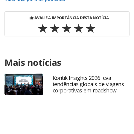
AVALIE A IMPORTÂNCIA DESTA NOTÍCIA
Para compartilhar esse conteúdo, por favor utilize o link
Mais notícias
https://www.panrotas.com.br/aviacao/empresas/2023/12/a
gol-e-latam-terao-30-milhoes-de-passagens-de-ate-r-
800_201965.html ou as ferramentas oferecidas na página.
Kontik Insights 2026 leva
Todo o conteúdo produzido pela PANROTAS Editora é
tendências globais de viagens
protegido pela legislação brasileira sobre direito autoral.
corporativas em roadshow
Não reproduza o conteúdo sem autorização da PANROTAS
Editora (copyright@panrotas.com.br).