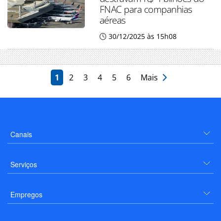
FNAC para companhias
aéreas
30/12/2025 às 15h08
1
2
3
4
5
6
Mais
Canais
Serviços
Empregos