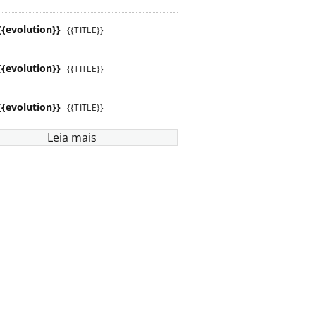
{{evolution}}
{{TITLE}}
{{evolution}}
{{TITLE}}
{{evolution}}
{{TITLE}}
Leia mais