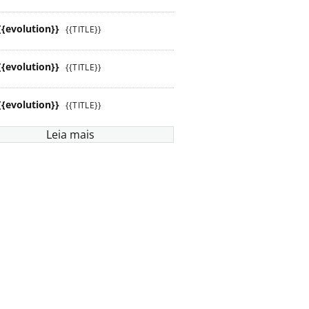
{{evolution}}
{{TITLE}}
{{evolution}}
{{TITLE}}
{{evolution}}
{{TITLE}}
Leia mais