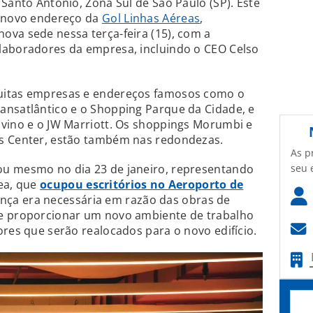
 Santo Antônio, Zona Sul de São Paulo (SP). Este
s novo endereço da
Gol Linhas Aéreas
,
va sede nessa terça-feira (15), com a
laboradores da empresa, incluindo o CEO Celso
uitas empresas e endereços famosos como o
ansatlântico e o Shopping Parque da Cidade, e
ivino e o JW Marriott. Os shoppings Morumbi e
s Center, estão também nas redondezas.
As p
seu 
ou mesmo no dia 23 de janeiro, representando
ea, que
ocupou escritórios no Aeroporto de
nça era necessária em razão das obras de
te proporcionar um novo ambiente de trabalho
ores que serão realocados para o novo edifício.