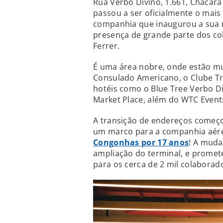
Rua Verbo Divino, 1.661, Chácara
passou a ser oficialmente o mai
companhia que inaugurou a sua no
presença de grande parte dos co
Ferrer.
É uma área nobre, onde estão m
Consulado Americano, o Clube Tr
hotéis como o Blue Tree Verbo D
Market Place, além do WTC Event
A transição de endereços começ
um marco para a companhia aér
Congonhas por 17 anos
! A muda
ampliação do terminal, e prome
para os cerca de 2 mil colaborad