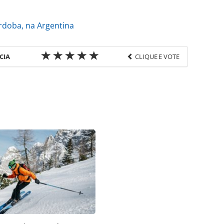
órdoba, na Argentina
CIA
CLIQUE E VOTE
favor utilize o link
o/empresas/2025/04/gol-linhas-aereas-inaugura-
o-paulo_216529.html ou as ferramentas oferecidas
do pela PANROTAS Editora é protegido pela
 autoral. Não reproduza o conteúdo sem autorização
nrotas.com.br).