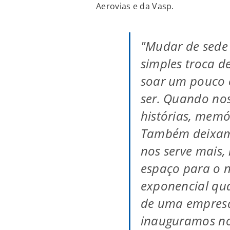
Aerovias e da Vasp.
"Mudar de sede
simples troca d
soar um pouco 
ser. Quando no
histórias, memór
Também deixamo
nos serve mais
espaço para o n
exponencial q
de uma empresa
inauguramos no