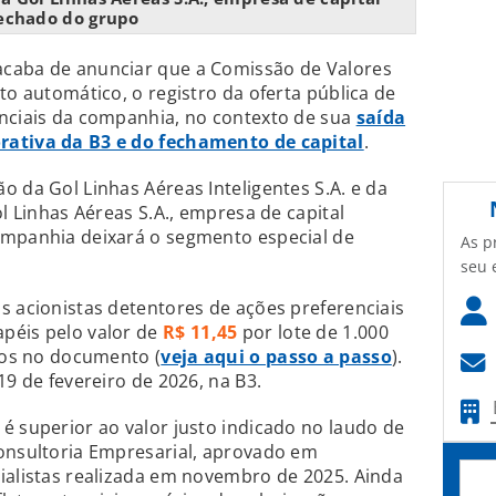
echado do grupo
caba de anunciar que a Comissão de Valores
to automático, o registro da oferta pública de
enciais da companhia, no contexto de sua
saída
rativa da B3 e do fechamento de capital
.
o da Gol Linhas Aéreas Inteligentes S.A. e da
ol Linhas Aéreas S.A., empresa de capital
ompanhia deixará o segmento especial de
As p
seu 
s acionistas detentores de ações preferenciais
péis pelo valor de
R$ 11,45
por lote de 1.000
stos no documento (
veja aqui o passo a passo
).
19 de fevereiro de 2026, na B3.
é superior ao valor justo indicado no laudo de
Consultoria Empresarial, aprovado em
ialistas realizada em novembro de 2025. Ainda