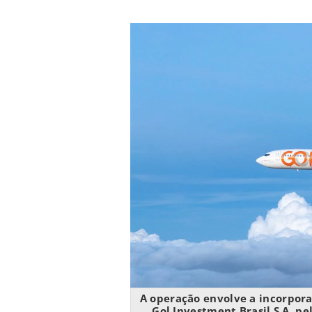
A operação envolve a incorporaç
Gol Investment Brasil S.A. pe