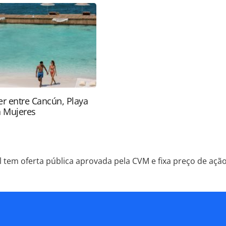
údo produzido pela PANROTAS Editora é protegido
eito autoral. Não reproduza o conteúdo sem
copyright@panrotas.com.br).
r entre Cancún, Playa
a Mujeres
l tem oferta pública aprovada pela CVM e fixa preço de ação