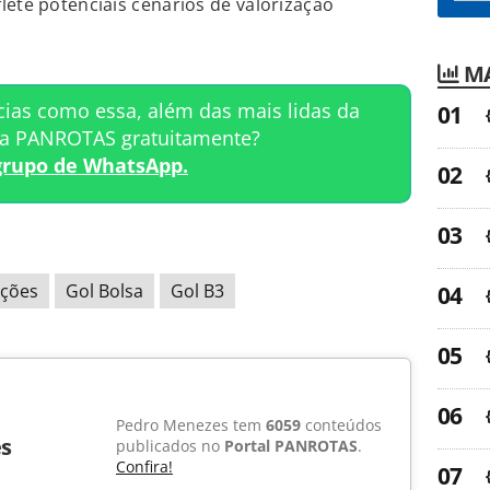
lete potenciais cenários de valorização
MA
cias como essa, além das mais lidas da
ta PANROTAS gratuitamente?
grupo de WhatsApp.
Ações
Gol Bolsa
Gol B3
Pedro Menezes tem
6059
conteúdos
s
publicados no
Portal PANROTAS
.
Confira!