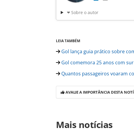
Sobre o autor
LEIA TAMBÉM
Gol lança guia prático sobre co
Gol comemora 25 anos com surpr
Quantos passageiros voaram com
AVALIE A IMPORTÂNCIA DESTA NOTÍ
Para compartilhar esse conteúdo, por 
Mais notícias
https://www.panrotas.com.br/aviaca
aprovada-pela-cvm-e-fixa-preco-de-