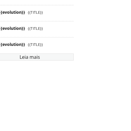
{{evolution}}
{{TITLE}}
{{evolution}}
{{TITLE}}
{{evolution}}
{{TITLE}}
Leia mais