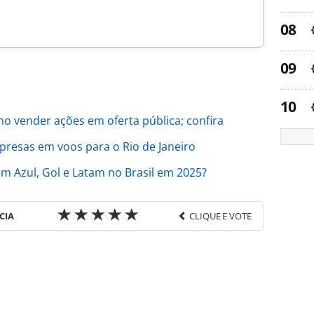
mo vender ações em oferta pública; confira
esas em voos para o Rio de Janeiro
 Azul, Gol e Latam no Brasil em 2025?
CIA
CLIQUE E VOTE
favor utilize o link
o/empresas/2026/01/gol-tem-oferta-publica-
acao-preferencial_225389.html ou as ferramentas