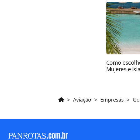
oferecidas na página. Todo o conte
pela legislação brasileira sobre dir
autorização da PANROTAS Editora (
Como escolhe
Mujeres e Isl
Aviação
Empresas
Go