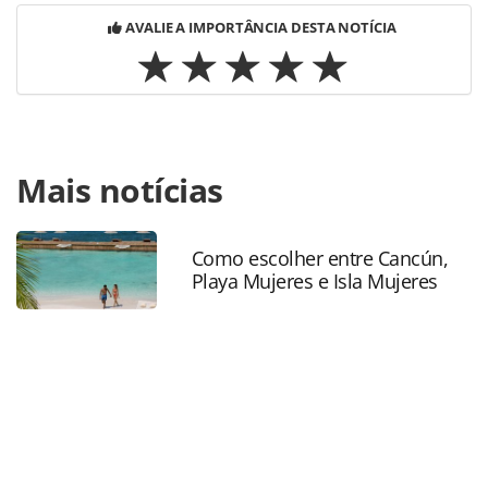
AVALIE A IMPORTÂNCIA DESTA NOTÍCIA
Para compartilhar esse conteúdo, por favor utilize o link
Mais notícias
https://www.panrotas.com.br/aviacao/empresas/2026/04/l
anuncia-corte-de-20-mil-voos-de-curta-distancia-ate-
outubro_227863.html ou as ferramentas oferecidas na
página. Todo o conteúdo produzido pela PANROTAS
Como escolher entre Cancún,
Playa Mujeres e Isla Mujeres
Editora é protegido pela legislação brasileira sobre direito
autoral. Não reproduza o conteúdo sem autorização da
PANROTAS Editora (copyright@panrotas.com.br).