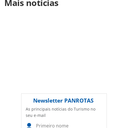
Mais notícias
https://www.panrotas.com.br/aviacao/empresas/2026/06/a
promove-voo-em-homenagem-a-selecao-brasileira-na-orla-
do-rio-de-janeiro-veja-video_229076.html ou as
ferramentas oferecidas na página. Todo o conteúdo
produzido pela PANROTAS Editora é protegido pela
legislação brasileira sobre direito autoral. Não reproduza o
conteúdo sem autorização da PANROTAS Editora
(copyright@panrotas.com.br).
Newsletter
PANROTAS
As principais notícias do Turismo no
seu e-mail