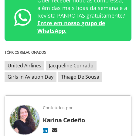
Quer receber notícias como essa,
além das mais lidas da semana e a
Revista PANROTAS gratuitamente?
Entre em nosso grupo de
WhatsApp.
TÓPICOS RELACIONADOS
United Airlines
Jacqueline Conrado
Girls In Aviation Day
Thiago De Sousa
Conteúdos por
Karina Cedeño