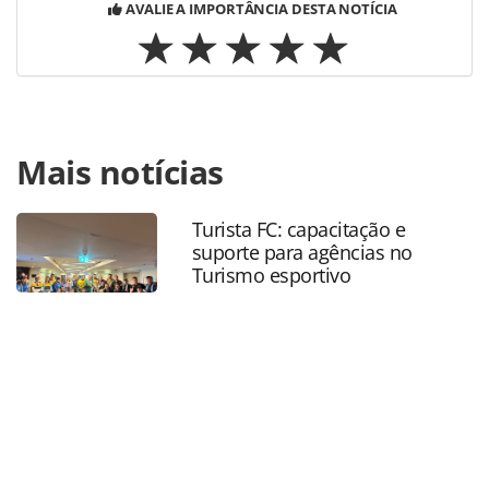
AVALIE A IMPORTÂNCIA DESTA NOTÍCIA
Para compartilhar esse conteúdo, por favor utilize o link
Mais notícias
https://www.panrotas.com.br/aviacao/eventos/2022/09/uni
airlines-promove-girls-in-aviation-day-no-
brasil_192137.html ou as ferramentas oferecidas na
Turista FC: capacitação e
página. Todo o conteúdo produzido pela PANROTAS
suporte para agências no
Editora é protegido pela legislação brasileira sobre direito
Turismo esportivo
autoral. Não reproduza o conteúdo sem autorização da
PANROTAS Editora (copyright@panrotas.com.br).