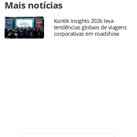
Mais notícias
https://www.panrotas.com.br/aviacao/eventos/2024/06/co
parceiros-gol-realiza-safe2go-para-debater-seguranca-na-
aviacao_206154.html ou as ferramentas oferecidas na
Kontik Insights 2026 leva
página. Todo o conteúdo produzido pela PANROTAS
tendências globais de viagens
Editora é protegido pela legislação brasileira sobre direito
corporativas em roadshow
autoral. Não reproduza o conteúdo sem autorização da
PANROTAS Editora (copyright@panrotas.com.br).