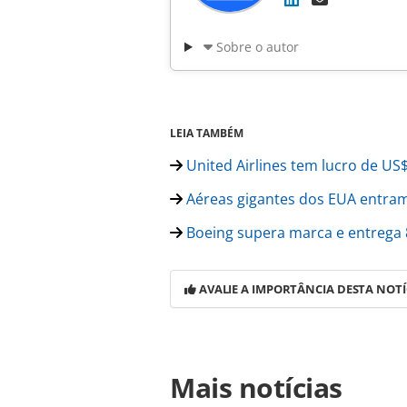
Sobre o autor
LEIA TAMBÉM
United Airlines tem lucro de US
Aéreas gigantes dos EUA entram 
Boeing supera marca e entrega 
AVALIE A IMPORTÂNCIA DESTA NOTÍ
Para compartilhar esse conteúdo, por 
Mais notícias
https://www.panrotas.com.br/aviaca
encomenda-b737-max-e-b777-300-vej