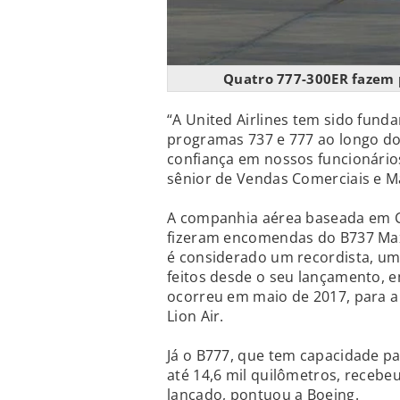
Quatro 777-300ER fazem 
“A United Airlines tem sido fun
programas 737 e 777 ao longo do
confiança em nossos funcionários,
sênior de Vendas Comerciais e M
A companhia aérea baseada em C
fizeram encomendas do B737 Max
é considerado um recordista, uma
feitos desde o seu lançamento, 
ocorreu em maio de 2017, para a 
Lion Air.
Já o B777, que tem capacidade p
até 14,6 mil quilômetros, receb
lançado, pontuou a Boeing.