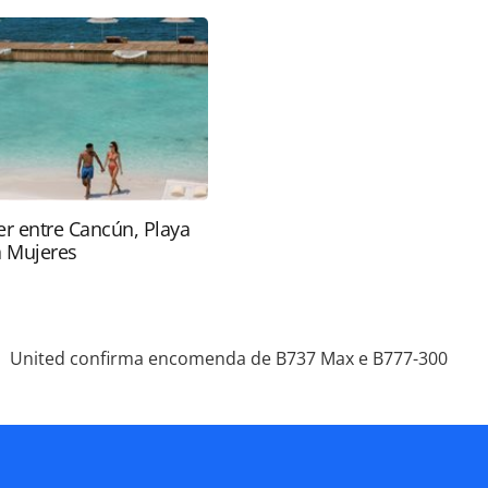
údo produzido pela PANROTAS Editora é protegido
eito autoral. Não reproduza o conteúdo sem
copyright@panrotas.com.br).
r entre Cancún, Playa
a Mujeres
United confirma encomenda de B737 Max e B777-300