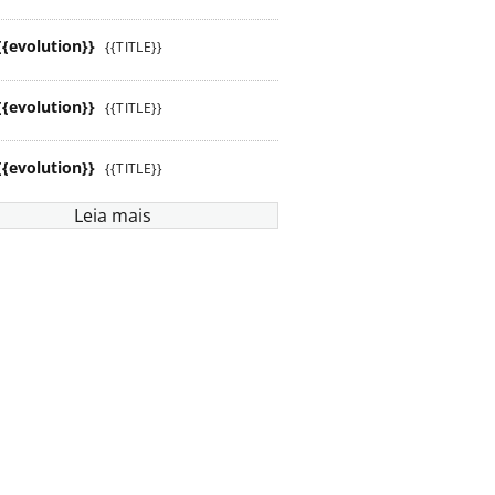
{{evolution}}
{{TITLE}}
{{evolution}}
{{TITLE}}
{{evolution}}
{{TITLE}}
Leia mais