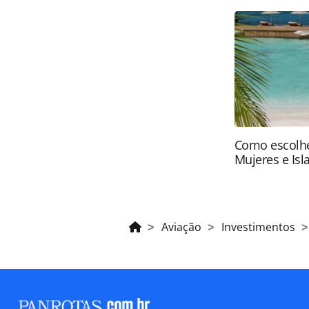
oferecidas na página. Todo o conte
pela legislação brasileira sobre dir
autorização da PANROTAS Editora (
Como escolhe
Mujeres e Isl
Aviação
Investimentos