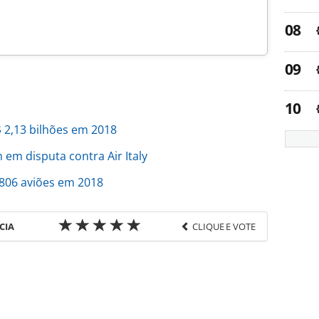
$ 2,13 bilhões em 2018
em disputa contra Air Italy
806 aviões em 2018
CIA
CLIQUE E VOTE
favor utilize o link
o/investimentos/2019/01/united-confirma-
a-detalhes_161720.html ou as ferramentas