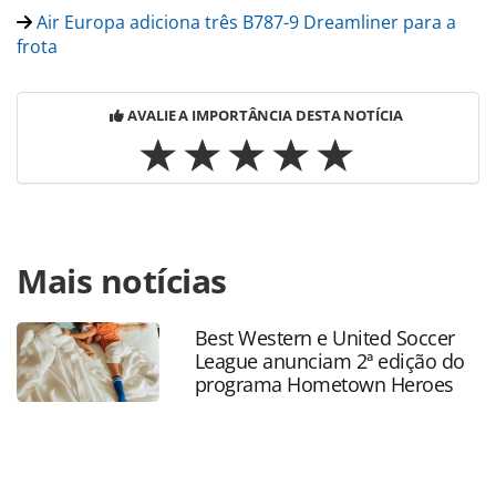
Air Europa adiciona três B787-9 Dreamliner para a
frota
AVALIE A IMPORTÂNCIA DESTA NOTÍCIA
Para compartilhar esse conteúdo, por favor utilize o link
Mais notícias
https://www.panrotas.com.br/aviacao/novas-
rotas/2018/12/air-europa-anuncia-voos-de-madri-para-
asturias-e-sevilha_161244.html ou as ferramentas
Best Western e United Soccer
oferecidas na página. Todo o conteúdo produzido pela
League anunciam 2ª edição do
PANROTAS Editora é protegido pela legislação brasileira
programa Hometown Heroes
sobre direito autoral. Não reproduza o conteúdo sem
autorização da PANROTAS Editora
(copyright@panrotas.com.br).