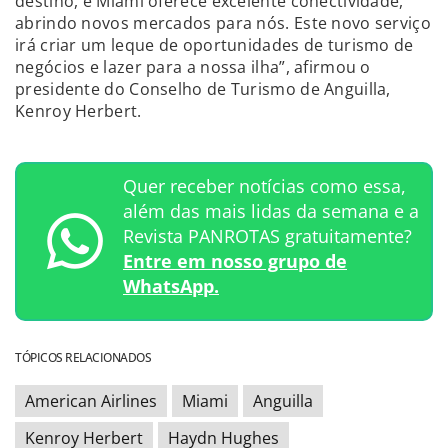
destino, e Miami oferece excelente conectividade,
abrindo novos mercados para nós. Este novo serviço
irá criar um leque de oportunidades de turismo de
negócios e lazer para a nossa ilha”, afirmou o
presidente do Conselho de Turismo de Anguilla,
Kenroy Herbert.
Quer receber notícias como essa,
além das mais lidas da semana e a
Revista PANROTAS gratuitamente?
Entre em nosso grupo de
WhatsApp.
TÓPICOS RELACIONADOS
American Airlines
Miami
Anguilla
Kenroy Herbert
Haydn Hughes