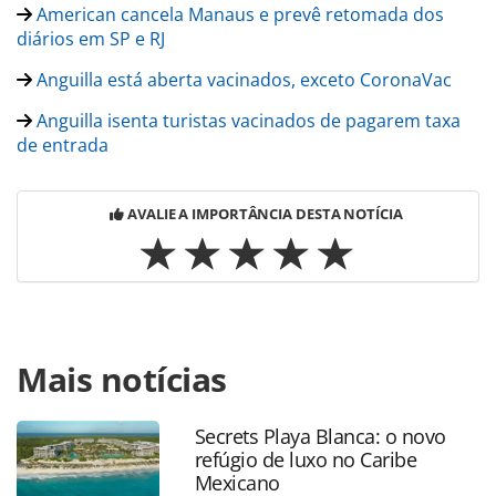
American cancela Manaus e prevê retomada dos
diários em SP e RJ
Anguilla está aberta vacinados, exceto CoronaVac
Anguilla isenta turistas vacinados de pagarem taxa
de entrada
AVALIE A IMPORTÂNCIA DESTA NOTÍCIA
Para compartilhar esse conteúdo, por favor utilize o link
Mais notícias
https://www.panrotas.com.br/aviacao/novas-
rotas/2021/07/american-airlines-tera-voo-entre-anguilla-e-
miami-a-partir-de-dezembro_183139.html ou as
Secrets Playa Blanca: o novo
ferramentas oferecidas na página. Todo o conteúdo
refúgio de luxo no Caribe
produzido pela PANROTAS Editora é protegido pela
Mexicano
legislação brasileira sobre direito autoral. Não reproduza o