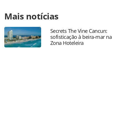
Para compartilhar esse conteúdo, por favor utilize o link
Mais notícias
https://www.panrotas.com.br/aviacao/novas-
rotas/2025/07/flybondi-aumenta-frequencia-de-voos-para-
bariloche-ushuaia-e-cordoba_219226.html ou as
Secrets The Vine Cancun:
ferramentas oferecidas na página. Todo o conteúdo
sofisticação à beira-mar na
produzido pela PANROTAS Editora é protegido pela
Zona Hoteleira
legislação brasileira sobre direito autoral. Não reproduza o
conteúdo sem autorização da PANROTAS Editora
(copyright@panrotas.com.br).