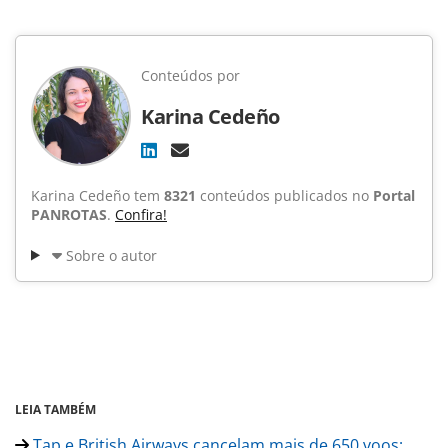
Conteúdos por
Karina Cedeño
Karina Cedeño tem
8321
conteúdos publicados no
Portal
PANROTAS
.
Confira!
Sobre o autor
LEIA TAMBÉM
Tap e British Airways cancelam mais de 650 voos;