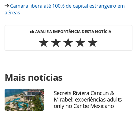
Câmara libera até 100% de capital estrangeiro em
aéreas
AVALIE A IMPORTÂNCIA DESTA NOTÍCIA
Para compartilhar esse conteúdo, por favor utilize o link
Mais notícias
https://www.panrotas.com.br/aviacao/pesquisas-e-
estatisticas/2019/05/para-ceo-da-iata-politicas-do-governo-
prejudicam-aviacao_164615.html ou as ferramentas
Secrets Riviera Cancun &
oferecidas na página. Todo o conteúdo produzido pela
Mirabel: experiências adults
PANROTAS Editora é protegido pela legislação brasileira
only no Caribe Mexicano
sobre direito autoral. Não reproduza o conteúdo sem
autorização da PANROTAS Editora
(copyright@panrotas.com.br).