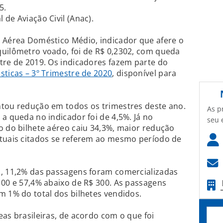
5.
de Aviação Civil (Anac).
a Aérea Doméstico Médio, indicador que afere o
quilômetro voado, foi de R$ 0,2302, com queda
tre de 2019. Os indicadores fazem parte do
sticas – 3º Trimestre de 2020
, disponível para
ntou redução em todos os trimestres deste ano.
As p
a queda no indicador foi de 4,5%. Já no
seu 
o do bilhete aéreo caiu 34,3%, maior redução
ntuais citados se referem ao mesmo período de
o, 11,2% das passagens foram comercializadas
100 e 57,4% abaixo de R$ 300. As passagens
m 1% do total dos bilhetes vendidos.
eas brasileiras, de acordo com o que foi