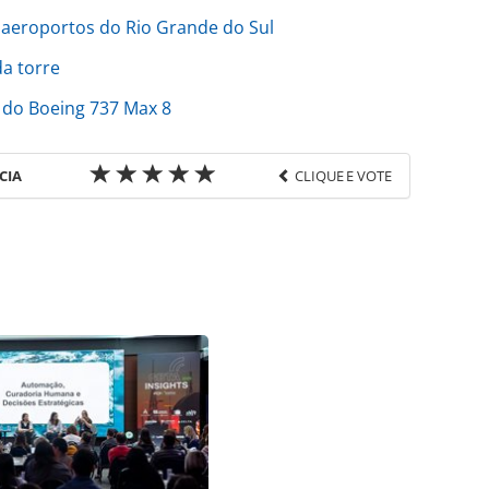
m aeroportos do Rio Grande do Sul
da torre
o do Boeing 737 Max 8
CIA
CLIQUE E VOTE
favor utilize o link
/pesquisas-e-estatisticas/2020/11/tarifa-aerea-
tre_178267.html ou as ferramentas oferecidas na
pela PANROTAS Editora é protegido pela legislação
ão reproduza o conteúdo sem autorização da
tas.com.br).