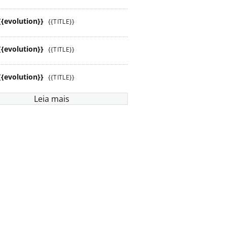
{{evolution}}
{{TITLE}}
{{evolution}}
{{TITLE}}
{{evolution}}
{{TITLE}}
Leia mais