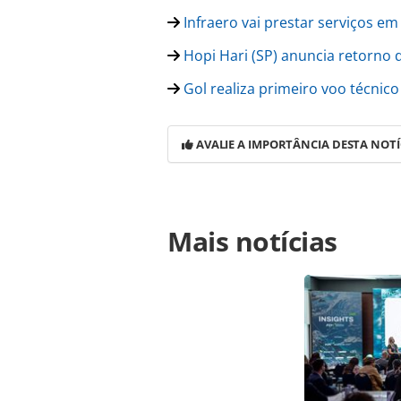
Infraero vai prestar serviços e
Hopi Hari (SP) anuncia retorno 
Gol realiza primeiro voo técnic
AVALIE A IMPORTÂNCIA DESTA NOTÍ
Para compartilhar esse conteúdo, por 
Mais notícias
https://www.panrotas.com.br/aviacao
domestica-cai-23-no-terceiro-trimes
página. Todo o conteúdo produzido 
brasileira sobre direito autoral. N
PANROTAS Editora (copyright@panro