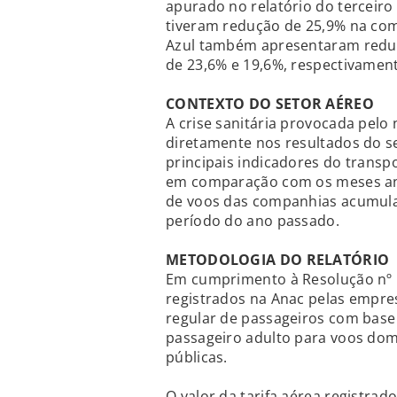
apurado no relatório do terceiro
tiveram redução de 25,9% na co
Azul também apresentaram reduç
de 23,6% e 19,6%, respectivament
CONTEXTO DO SETOR AÉREO
A crise sanitária provocada pel
diretamente nos resultados do s
principais indicadores do trans
em comparação com os meses ante
de voos das companhias acumul
período do ano passado.
METODOLOGIA DO RELATÓRIO
Em cumprimento à Resolução nº 
registrados na Anac pelas empres
regular de passageiros com base
passageiro adulto para voos dom
públicas.
O valor da tarifa aérea registr