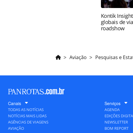
Kontik Insigh
globais de vi
roadshow
Aviação
Pesquisas e Estat
Canais
Serviços
TODAS AS NOTÍCIAS
AGENDA
NOTÍCIAS MAIS LIDAS
EDIÇÕES DIGITA
AGÊNCIAS DE VIAGENS
NEWSLETTER
AVIAÇÃO
BOM REPORT