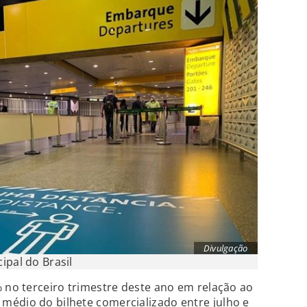
Divulgação
ipal do Brasil
% no terceiro trimestre deste ano em relação ao
médio do bilhete comercializado entre julho e