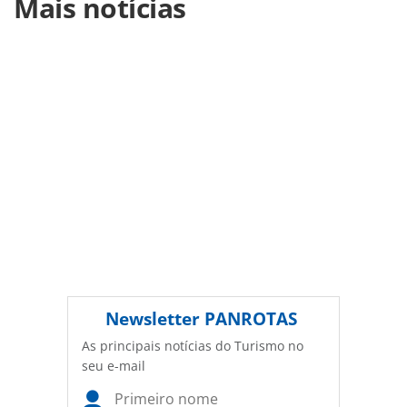
Mais notícias
https://www.panrotas.com.br/aviacao/pesquisas-e-
estatisticas/2021/11/latam-se-mantem-na-lideranca-do-
trafego-domestico-em-outubro_185763.html ou as
ferramentas oferecidas na página. Todo o conteúdo
produzido pela PANROTAS Editora é protegido pela
legislação brasileira sobre direito autoral. Não reproduza o
conteúdo sem autorização da PANROTAS Editora
(copyright@panrotas.com.br).
Newsletter
PANROTAS
As principais notícias do Turismo no
seu e-mail