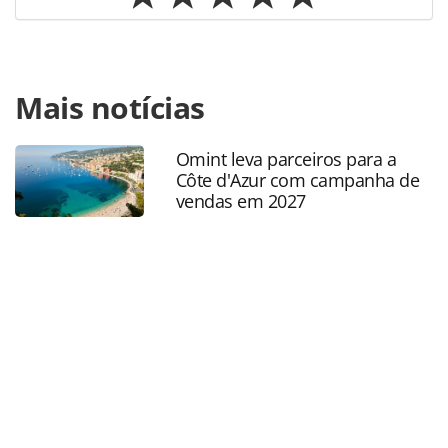
Para compartilhar esse conteúdo, por favor utilize o link
Mais notícias
https://www.panrotas.com.br/aviacao/pesquisas-e-
estatisticas/2023/11/passagens-aereas-puxam-inflacao-de-
outubro-que-fica-em-024_201093.html ou as ferramentas
Omint leva parceiros para a
oferecidas na página. Todo o conteúdo produzido pela
Côte d'Azur com campanha de
PANROTAS Editora é protegido pela legislação brasileira
vendas em 2027
sobre direito autoral. Não reproduza o conteúdo sem
autorização da PANROTAS Editora
(copyright@panrotas.com.br).