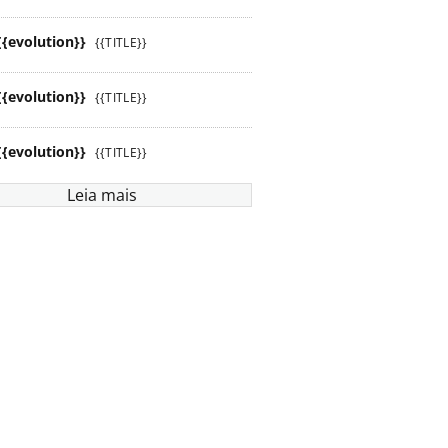
{{evolution}}
{{TITLE}}
{{evolution}}
{{TITLE}}
{{evolution}}
{{TITLE}}
Leia mais