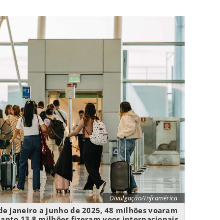
Divulgação/Inframérica
de janeiro a junho de 2025, 48 milhões voaram
nto 13,8 milhões fizeram voos internacionais