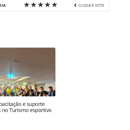
CIA
CLIQUE E VOTE
favor utilize o link
/pesquisas-e-estatisticas/2025/07/aviacao-
hoes-de-passageiros-no-1o-semestre_219634.html ou
na. Todo o conteúdo produzido pela PANROTAS
rasileira sobre direito autoral. Não reproduza o
TAS Editora (copyright@panrotas.com.br).
apacitação e suporte
s no Turismo esportivo