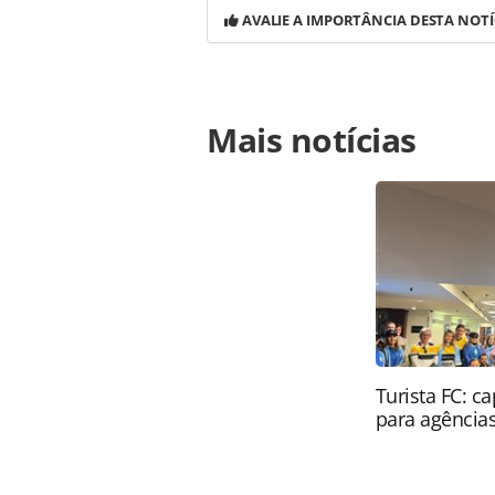
AVALIE A IMPORTÂNCIA DESTA NOTÍ
Para compartilhar esse conteúdo, por 
Mais notícias
https://www.panrotas.com.br/aviacao
brasileira-transporta-quase-62-mil
as ferramentas oferecidas na pági
Editora é protegido pela legislação b
conteúdo sem autorização da PANRO
Turista FC: c
para agência