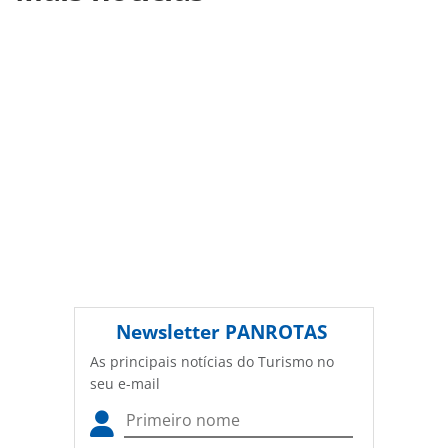
manual-em-video-para-dar-confianca-a-seu-
cliente_178329.html ou as ferramentas oferecidas na
página. Todo o conteúdo produzido pela PANROTAS
Editora é protegido pela legislação brasileira sobre direito
autoral. Não reproduza o conteúdo sem autorização da
PANROTAS Editora (copyright@panrotas.com.br).
Newsletter
PANROTAS
As principais notícias do Turismo no
seu e-mail