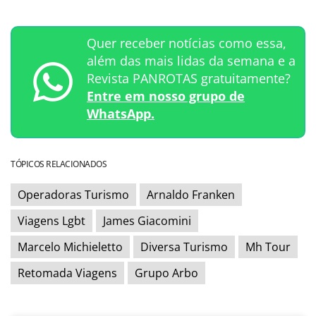
Quer receber notícias como essa,
além das mais lidas da semana e a
Revista PANROTAS gratuitamente?
Entre em nosso grupo de
WhatsApp.
TÓPICOS RELACIONADOS
Operadoras Turismo
Arnaldo Franken
Viagens Lgbt
James Giacomini
Marcelo Michieletto
Diversa Turismo
Mh Tour
Retomada Viagens
Grupo Arbo