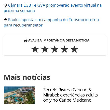
Câmara LGBT e GVA promoverão evento virtual na
próxima semana
Paulus aposta em campanha do Turismo interno
para recuperar setor
AVALIE A IMPORTÂNCIA DESTA NOTÍCIA
Para compartilhar esse conteúdo, por favor utilize o link
Mais notícias
https://www.panrotas.com.br/coronavirus/operadoras/202
turismo-ve-vendas-normalizadas-em-2021_175020.html ou
as ferramentas oferecidas na página. Todo o conteúdo
Secrets Riviera Cancun &
produzido pela PANROTAS Editora é protegido pela
Mirabel: experiências adults
legislação brasileira sobre direito autoral. Não reproduza o
only no Caribe Mexicano
conteúdo sem autorização da PANROTAS Editora
(copyright@panrotas.com.br).