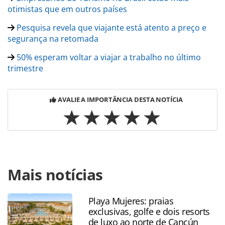
otimistas que em outros países
Pesquisa revela que viajante está atento a preço e
segurança na retomada
50% esperam voltar a viajar a trabalho no último
trimestre
AVALIE A IMPORTÂNCIA DESTA NOTÍCIA
Para compartilhar esse conteúdo, por favor utilize o link
Mais notícias
https://www.panrotas.com.br/coronavirus/pesquisas-e-
estatisticas/2020/06/em-quais-lugares-o-contagio-pelo-
novo-coronavirus-pode-ser-maior_174660.html ou as
Playa Mujeres: praias
ferramentas oferecidas na página. Todo o conteúdo
exclusivas, golfe e dois resorts
produzido pela PANROTAS Editora é protegido pela
de luxo ao norte de Cancún