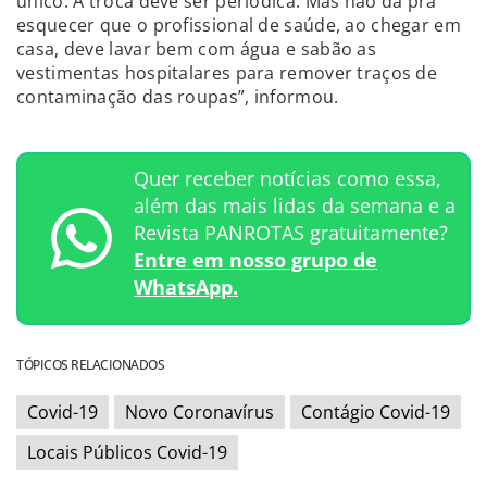
único. A troca deve ser periódica. Mas não dá pra
esquecer que o profissional de saúde, ao chegar em
casa, deve lavar bem com água e sabão as
vestimentas hospitalares para remover traços de
contaminação das roupas”, informou.
Quer receber notícias como essa,
além das mais lidas da semana e a
Revista PANROTAS gratuitamente?
Entre em nosso grupo de
WhatsApp.
TÓPICOS RELACIONADOS
Covid-19
Novo Coronavírus
Contágio Covid-19
Locais Públicos Covid-19