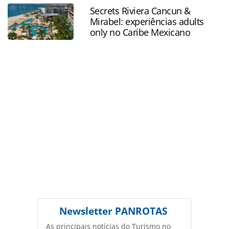
atento-a-preco-e-seguranca-na-retomada_174656.html ou
Secrets Riviera Cancun &
as ferramentas oferecidas na página. Todo o conteúdo
Mirabel: experiências adults
produzido pela PANROTAS Editora é protegido pela
only no Caribe Mexicano
legislação brasileira sobre direito autoral. Não reproduza o
conteúdo sem autorização da PANROTAS Editora
(copyright@panrotas.com.br).
Newsletter
PANROTAS
As principais notícias do Turismo no