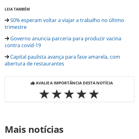
LEIA TAMBÉM
50% esperam voltar a viajar a trabalho no último
trimestre
Governo anuncia parceria para produzir vacina
contra covid-19
Capital paulista avança para fase amarela, com
abertura de restaurantes
AVALIE A IMPORTÂNCIA DESTA NOTÍCIA
Para compartilhar esse conteúdo, por favor utilize o link
Mais notícias
https://www.panrotas.com.br/coronavirus/pesquisas-e-
estatisticas/2020/06/pesquisa-revela-que-viajante-esta-