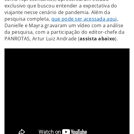
exclusivo que buscou entender a expectativa do
viajante nesse cenário de pandemia. Além da
pesquisa completa,
que pode ser acessada aqui
,
Danielle e Mayra gravaram um vídeo com a análise
da pesquisa, com a participação do editor-chefe da
PANROTAS, Artur Luiz Andrade (
assista abaixo
).