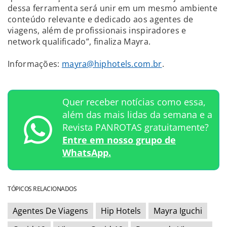
dessa ferramenta será unir em um mesmo ambiente
conteúdo relevante e dedicado aos agentes de
viagens, além de profissionais inspiradores e
network qualificado”, finaliza Mayra.
Informações:
mayra@hiphotels.com.br
.
Quer receber notícias como essa,
além das mais lidas da semana e a
Revista PANROTAS gratuitamente?
Entre em nosso grupo de
WhatsApp.
TÓPICOS RELACIONADOS
Agentes De Viagens
Hip Hotels
Mayra Iguchi