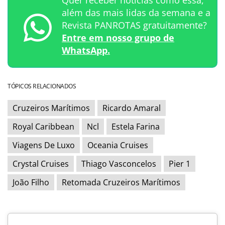
além das mais lidas da semana e a
Revista PANROTAS gratuitamente?
Entre em nosso grupo de
WhatsApp.
TÓPICOS RELACIONADOS
Cruzeiros Marítimos
Ricardo Amaral
Royal Caribbean
Ncl
Estela Farina
Viagens De Luxo
Oceania Cruises
Crystal Cruises
Thiago Vasconcelos
Pier 1
João Filho
Retomada Cruzeiros Marítimos