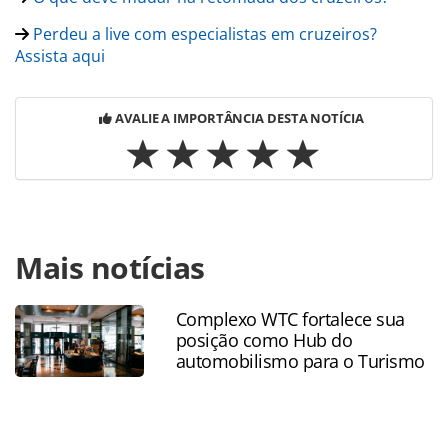
Perdeu a live com especialistas em cruzeiros?
Assista aqui
AVALIE A IMPORTÂNCIA DESTA NOTÍCIA
Para compartilhar esse conteúdo, por favor utilize o link
Mais notícias
https://www.panrotas.com.br/coronavirus/superando-o-
coronavirus/2020/06/10-dicas-para-a-retomada-do-setor-
de-cruzeiros-maritimos_174127.html ou as ferramentas
Complexo WTC fortalece sua
oferecidas na página. Todo o conteúdo produzido pela
posição como Hub do
PANROTAS Editora é protegido pela legislação brasileira
automobilismo para o Turismo
sobre direito autoral. Não reproduza o conteúdo sem
autorização da PANROTAS Editora
(copyright@panrotas.com.br).