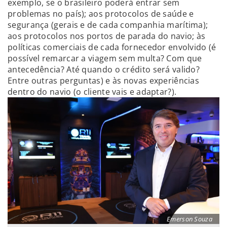
exemplo, se o brasileiro poderá entrar sem
problemas no país); aos protocolos de saúde e
segurança (gerais e de cada companhia marítima);
aos protocolos nos portos de parada do navio; às
políticas comerciais de cada fornecedor envolvido (é
possível remarcar a viagem sem multa? Com que
antecedência? Até quando o crédito será valido?
Entre outras perguntas) e às novas experiências
dentro do navio (o cliente vais e adaptar?).
Emerson Souza