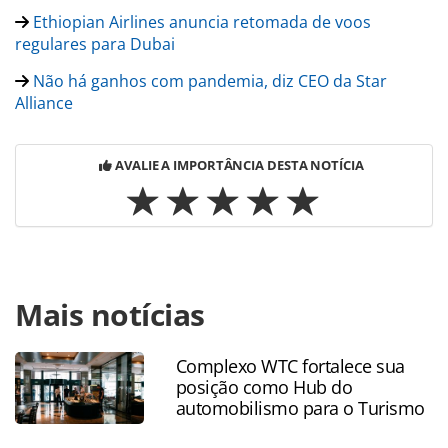
Ethiopian Airlines anuncia retomada de voos
regulares para Dubai
Não há ganhos com pandemia, diz CEO da Star
Alliance
AVALIE A IMPORTÂNCIA DESTA NOTÍCIA
Para compartilhar esse conteúdo, por favor utilize o link
Mais notícias
https://www.panrotas.com.br/coronavirus/superando-o-
coronavirus/2020/07/podcasts-trazem-analises-sobre-o-
turismo-no-pos-pandemia_175000.html ou as ferramentas
Complexo WTC fortalece sua
oferecidas na página. Todo o conteúdo produzido pela
posição como Hub do
PANROTAS Editora é protegido pela legislação brasileira
automobilismo para o Turismo
sobre direito autoral. Não reproduza o conteúdo sem
autorização da PANROTAS Editora