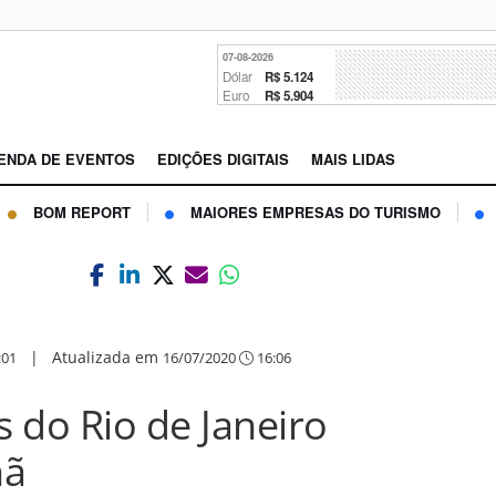
07-08-2026
Dólar
R$ 5.124
Euro
R$ 5.904
ENDA DE EVENTOS
EDIÇÕES DIGITAIS
MAIS LIDAS
BOM REPORT
MAIORES EMPRESAS DO TURISMO
|
Atualizada em
:01
16/07/2020
16:06
s do Rio de Janeiro
hã