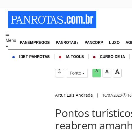
Menu
PANEMPREGOS
PANROTAS+
PANCORP
LUXO
AG
IDET PANROTAS
IA TOOLS
CURSO DE IA
Fonte
Artur Luiz Andrade
|
16/07/2020
16
Pontos turístico
reabrem aman