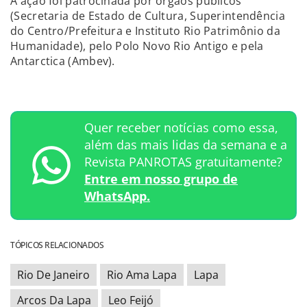
A ação foi patrocinada por órgãos públicos
(Secretaria de Estado de Cultura, Superintendência
do Centro/Prefeitura e Instituto Rio Patrimônio da
Humanidade), pelo Polo Novo Rio Antigo e pela
Antarctica (Ambev).
Quer receber notícias como essa,
além das mais lidas da semana e a
Revista PANROTAS gratuitamente?
Entre em nosso grupo de
WhatsApp.
TÓPICOS RELACIONADOS
Rio De Janeiro
Rio Ama Lapa
Lapa
Arcos Da Lapa
Leo Feijó