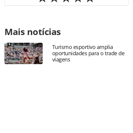
Para compartilhar esse conteúdo, por favor utilize o link
Mais notícias
https://www.panrotas.com.br/destinos/alternativo/2019/01
da-lapa-no-rio-de-janeiro-ganha-letreiro-
turistico_161510.html ou as ferramentas oferecidas na
Turismo esportivo amplia
página. Todo o conteúdo produzido pela PANROTAS
oportunidades para o trade de
Editora é protegido pela legislação brasileira sobre direito
viagens
autoral. Não reproduza o conteúdo sem autorização da
PANROTAS Editora (copyright@panrotas.com.br).