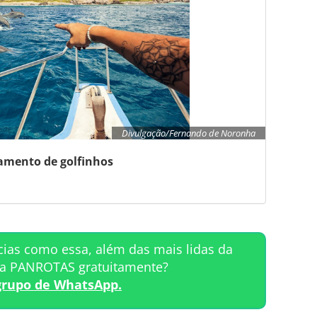
Divulgação/Fernando de Noronha
amento de golfinhos
cias como essa, além das mais lidas da
ta PANROTAS gratuitamente?
grupo de WhatsApp.