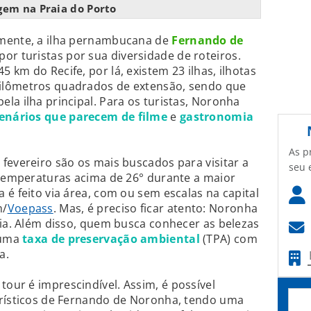
em na Praia do Porto
lmente, a ilha pernambucana de
Fernando de
por turistas por sua diversidade de roteiros.
km do Recife, por lá, existem 23 ilhas, ilhotas
ilômetros quadrados de extensão, sendo que
la ilha principal. Para os turistas, Noronha
enários que parecem de filme
e
gastronomia
As p
fevereiro são os mais buscados para visitar a
seu 
 temperaturas acima de 26° durante a maior
 é feito via área, com ou sem escalas na capital
m/
Voepass
. Mas, é preciso ficar atento: Noronha
dia. Além disso, quem busca conhecer as belezas
 uma
taxa de preservação ambiental
(TPA) com
a.
our é imprescindível. Assim, é possível
urísticos de Fernando de Noronha, tendo uma