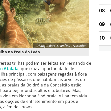
Divulgação/Fernando de Noronha
lho na Praia do Leão
versas trilhas podem ser feitas em Fernando de
do Atalaia
, que traz a oportunidade de
ilha principal, com paisagens regadas à flora
écies de pássaros que habitam as árvores do
e, as praias da Boldró e da Conceição estão
l para pegar ondas altas e tubulares. Mas,
vida em Noronha é só praia. A Ilha tem vida
as opções de entretenimento em pubs e
, além de shows.