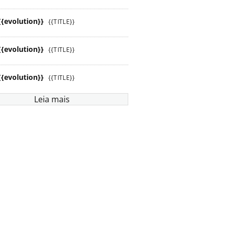
{{evolution}}
{{TITLE}}
{{evolution}}
{{TITLE}}
{{evolution}}
{{TITLE}}
Leia mais