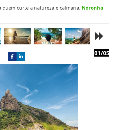
ra quem curte a natureza e calmaria,
Noronha
01/05
Next