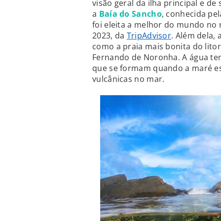
visão geral da ilha principal e de
a
Baía do Sancho
, conhecida pela
foi eleita a melhor do mundo no 
2023, da
TripAdvisor
. Além dela,
como a praia mais bonita do lito
Fernando de Noronha. A água tem 
que se formam quando a maré est
vulcânicas no mar.