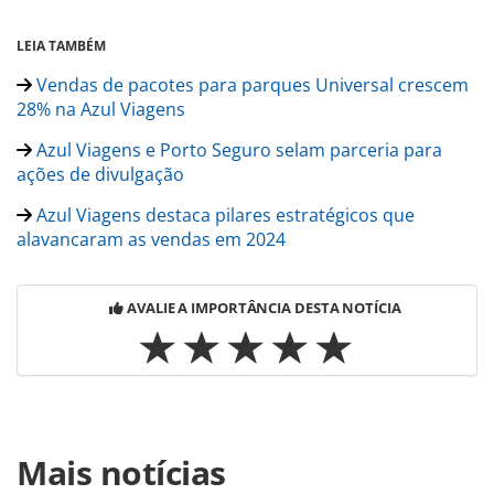
LEIA TAMBÉM
Vendas de pacotes para parques Universal crescem
28% na Azul Viagens
Azul Viagens e Porto Seguro selam parceria para
ações de divulgação
Azul Viagens destaca pilares estratégicos que
alavancaram as vendas em 2024
AVALIE A IMPORTÂNCIA DESTA NOTÍCIA
Para compartilhar esse conteúdo, por favor utilize o link
Mais notícias
https://www.panrotas.com.br/destinos/alternativo/2024/11
luz-em-gramado-com-a-azul-viagens-magia-e-encanto-