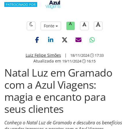
PATROCINADO POR
Fonte
Luiz Felipe Simões
|
18/11/2024
17:33
Atualizada em
19/11/2024
16:15
Natal Luz em Gramado
com a Azul Viagens:
magia e encanto para
seus clientes
Conheça o Natal Luz de Gramado e descubra os benefícios