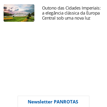
para-seus-clientes_211808.html ou as ferramentas
Outono das Cidades Imperiais:
oferecidas na página. Todo o conteúdo produzido pela
a elegância clássica da Europa
PANROTAS Editora é protegido pela legislação brasileira
Central sob uma nova luz
sobre direito autoral. Não reproduza o conteúdo sem
autorização da PANROTAS Editora
(copyright@panrotas.com.br).
Newsletter
PANROTAS