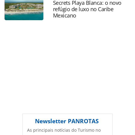
Secrets Playa Blanca: o novo
natureza_228749.html ou as ferramentas oferecidas na
refúgio de luxo no Caribe
página. Todo o conteúdo produzido pela PANROTAS
Mexicano
Editora é protegido pela legislação brasileira sobre direito
autoral. Não reproduza o conteúdo sem autorização da
PANROTAS Editora (copyright@panrotas.com.br).
Newsletter
PANROTAS
As principais notícias do Turismo no