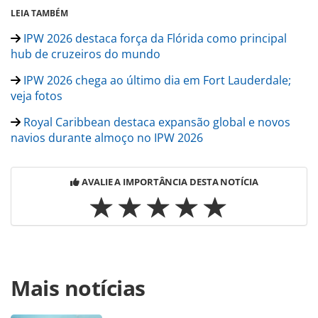
LEIA TAMBÉM
IPW 2026 destaca força da Flórida como principal
hub de cruzeiros do mundo
IPW 2026 chega ao último dia em Fort Lauderdale;
veja fotos
Royal Caribbean destaca expansão global e novos
navios durante almoço no IPW 2026
AVALIE A IMPORTÂNCIA DESTA NOTÍCIA
Para compartilhar esse conteúdo, por favor utilize o link
Mais notícias
https://www.panrotas.com.br/destinos/comer-e-
beber/2026/05/visit-central-florida-destaca-potencial-dos-
eventos-gastronomicos-e-do-turismo-de-