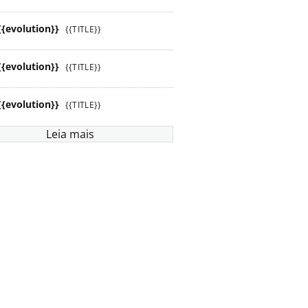
{{evolution}}
{{TITLE}}
{{evolution}}
{{TITLE}}
{{evolution}}
{{TITLE}}
Leia mais