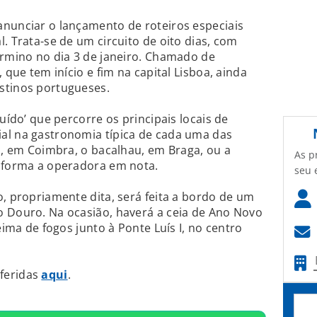
anunciar o lançamento de roteiros especiais
. Trata-se de um circuito de oito dias, com
érmino no dia 3 de janeiro. Chamado de
 que tem início e fim na capital Lisboa, ainda
stinos portugueses.
luído’ que percorre os principais locais de
al na gastronomia típica de cada uma das
da, em Coimbra, o bacalhau, em Braga, ou a
As p
informa a operadora em nota.
seu 
o, propriamente dita, será feita a bordo de um
o Douro. Na ocasião, haverá a ceia de Ano Novo
eima de fogos junto à Ponte Luís I, no centro
feridas
aqui
.