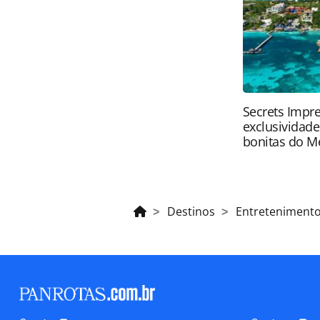
da PANROTAS Editora (copyright@pa
Secrets Impre
exclusividad
bonitas do M
Destinos
Entreteniment