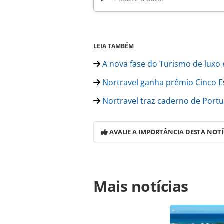
LEIA TAMBÉM
A nova fase do Turismo de luxo 
Nortravel ganha prêmio Cinco E
Nortravel traz caderno de Portu
AVALIE A IMPORTÂNCIA DESTA NOTÍ
Para compartilhar esse conteúdo, por 
Mais notícias
https://www.panrotas.com.br/destin
roteiro-para-reveillon-em-portugal-
na página. Todo o conteúdo produzi
legislação brasileira sobre direito