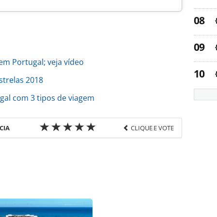
em Portugal; veja vídeo
strelas 2018
gal com 3 tipos de viagem
CIA
CLIQUE E VOTE
favor utilize o link
os/entretenimento/2018/06/nortravel-anuncia-
confira_156418.html ou as ferramentas oferecidas
do pela PANROTAS Editora é protegido pela
 autoral. Não reproduza o conteúdo sem autorização