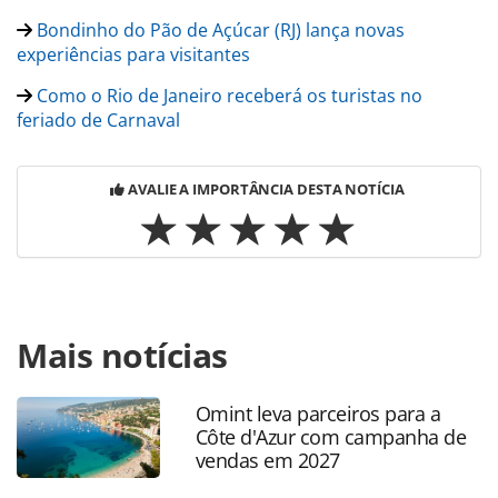
Bondinho do Pão de Açúcar (RJ) lança novas
experiências para visitantes
Como o Rio de Janeiro receberá os turistas no
feriado de Carnaval
AVALIE A IMPORTÂNCIA DESTA NOTÍCIA
Para compartilhar esse conteúdo, por favor utilize o link
Mais notícias
https://www.panrotas.com.br/destinos/entretenimento/20
pao-de-acucar-apresenta-nova-marca-e-
estrategia_187999.html ou as ferramentas oferecidas na
Omint leva parceiros para a
página. Todo o conteúdo produzido pela PANROTAS
Côte d'Azur com campanha de
Editora é protegido pela legislação brasileira sobre direito
vendas em 2027
autoral. Não reproduza o conteúdo sem autorização da
PANROTAS Editora (copyright@panrotas.com.br).