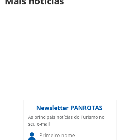
Mais notícias
anuncia-novidades-para-38-ordf-edicao-do-natal-
luz_200308.html ou as ferramentas oferecidas na página.
Todo o conteúdo produzido pela PANROTAS Editora é
protegido pela legislação brasileira sobre direito autoral.
Não reproduza o conteúdo sem autorização da PANROTAS
Editora (copyright@panrotas.com.br).
Newsletter
PANROTAS
As principais notícias do Turismo no
seu e-mail