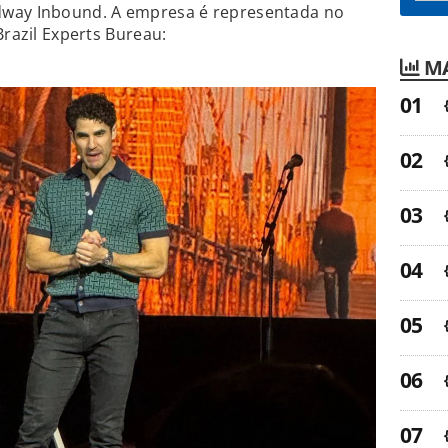
dway Inbound. A empresa é representada no
Brazil Experts Bureau:
MA