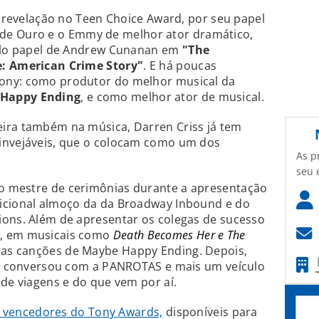
or revelação no Teen Choice Award, por seu papel
de Ouro e o Emmy de melhor ator dramático,
pelo papel de Andrew Cunanan em
"The
e: American Crime Story"
. E há poucas
ony: como produtor do melhor musical da
Happy Ending
, e como melhor ator de musical.
ira também na música, Darren Criss já tem
invejáveis, que o colocam como um dos
As p
seu 
i o mestre de cerimônias durante a apresentação
icional almoço da da Broadway Inbound e do
ions. Além de apresentar os colegas de sucesso
y, em musicais como
Death Becomes Her e The
das canções de Maybe Happy Ending. Depois,
s e conversou com a PANROTAS e mais um veículo
 de viagens e do que vem por aí.
is vencedores do Tony Awards,
disponíveis para