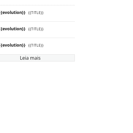
{{evolution}}
{{TITLE}}
{{evolution}}
{{TITLE}}
{{evolution}}
{{TITLE}}
Leia mais