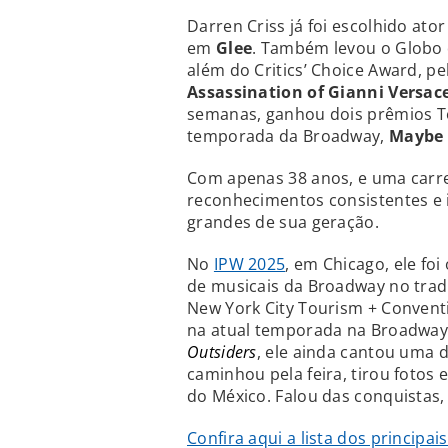
Darren Criss já foi escolhido at
em
Glee
. Também levou o Globo 
além do Critics’ Choice Award, 
Assassination of Gianni Versac
semanas, ganhou dois prêmios T
temporada da Broadway,
Maybe 
Com apenas 38 anos, e uma carre
reconhecimentos consistentes e 
grandes de sua geração.
No
IPW 2025
, em Chicago, ele fo
de musicais da Broadway no trad
New York City Tourism + Convent
na atual temporada na Broadwa
Outsiders
, ele ainda cantou uma 
caminhou pela feira, tirou foto
do México. Falou das conquistas,
Confira aqui a lista dos principa