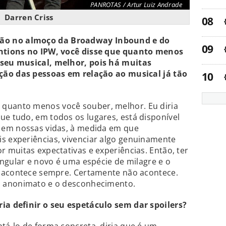
PANROTAS / Artur Luiz Andrade
Darren Criss
ão no almoço da Broadway Inbound e do
ntions no IPW, você disse que quanto menos
seu musical, melhor, pois há muitas
ção das pessoas em relação ao musical já tão
 quanto menos você souber, melhor. Eu diria
 tudo, em todos os lugares, está disponível
 em nossas vidas, à medida em que
 experiências, vivenciar algo genuinamente
muitas expectativas e experiências. Então, ter
ngular e novo é uma espécie de milagre e o
 acontece sempre. Certamente não acontece.
 anonimato e o desconhecimento.
a definir o seu espetáculo sem dar spoilers?