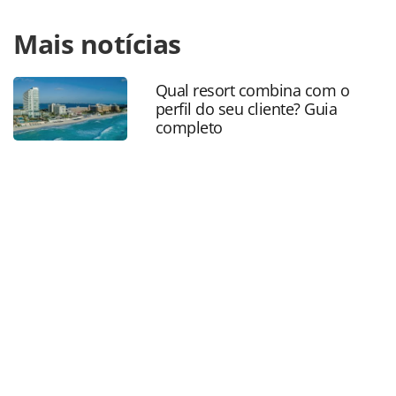
Para compartilhar esse conteúdo, por favor utilize o link
Mais notícias
https://www.panrotas.com.br/destinos/eventos/2019/03/ru
de-pernambuco-colorem-o-carnaval-nordestino-veja-
fotos_162722.html ou as ferramentas oferecidas na página.
Qual resort combina com o
Todo o conteúdo produzido pela PANROTAS Editora é
perfil do seu cliente? Guia
protegido pela legislação brasileira sobre direito autoral.
completo
Não reproduza o conteúdo sem autorização da PANROTAS
Editora (copyright@panrotas.com.br).