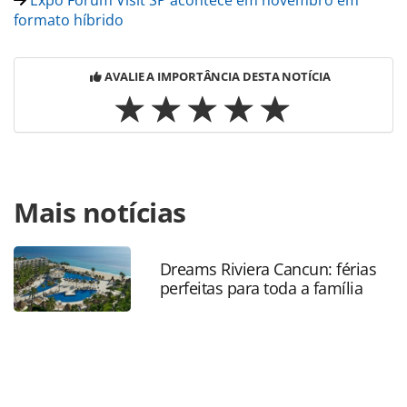
Expo Forum Visit SP acontece em novembro em
formato híbrido
AVALIE A IMPORTÂNCIA DESTA NOTÍCIA
Para compartilhar esse conteúdo, por favor utilize o link
Mais notícias
https://www.panrotas.com.br/destinos/eventos/2020/11/sa
paulo-cria-mais-de-100-roteiros-para-reativar-o-
turismo_177739.html ou as ferramentas oferecidas na
página. Todo o conteúdo produzido pela PANROTAS
Dreams Riviera Cancun: férias
perfeitas para toda a família
Editora é protegido pela legislação brasileira sobre direito
autoral. Não reproduza o conteúdo sem autorização da
PANROTAS Editora (copyright@panrotas.com.br).