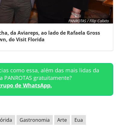
PANROTAS / Filip Calixto
ha, da Aviareps, ao lado de Rafaela Gross
n, do Visit Florida
cias como essa, além das mais lidas da
ta PANROTAS gratuitamente?
grupo de WhatsApp.
lórida
Gastronomia
Arte
Eua