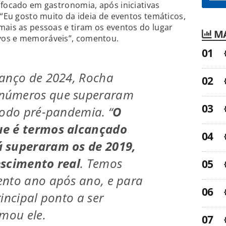
 focado em gastronomia, após iniciativas
 “Eu gosto muito da ideia de eventos temáticos,
mais as pessoas e tiram os eventos do lugar
MA
vos e memoráveis”, comentou.
lanço de 2024, Rocha
números que superaram
íodo pré-pandemia. “
O
ue é termos alcançado
 superaram os de 2019,
escimento real
. Temos
ento ano após ano, e para
incipal ponto a ser
rmou ele.