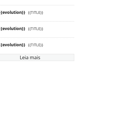
{{evolution}}
{{TITLE}}
{{evolution}}
{{TITLE}}
{{evolution}}
{{TITLE}}
Leia mais