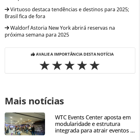
Virtuoso destaca tendências e destinos para 2025;
Brasil fica de fora
Waldorf Astoria New York abrirá reservas na
próxima semana para 2025
AVALIE A IMPORTÂNCIA DESTA NOTÍCIA
Para compartilhar esse conteúdo, por favor utilize o link
Mais notícias
https://www.panrotas.com.br/viagens-de-
luxo/eventos/2024/12/luxo-testa-seus-limites-com-
brasileiros-veja-fotos-da-iltm-cannes-2024_212335.html ou
WTC Events Center aposta em
as ferramentas oferecidas na página. Todo o conteúdo
modularidade e estrutura
produzido pela PANROTAS Editora é protegido pela
integrada para atrair eventos a
legislação brasileira sobre direito autoral. Não reproduza o
SP