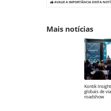
AVALIE A IMPORTÂNCIA DESTA NOTÍ
Para compartilhar esse conteúdo, por 
Mais notícias
https://www.panrotas.com.br/desti
pais-parceiro-da-fitur-em-2026-saib
página. Todo o conteúdo produzido 
brasileira sobre direito autoral. N
PANROTAS Editora (copyright@panro
Kontik Insigh
globais de vi
roadshow