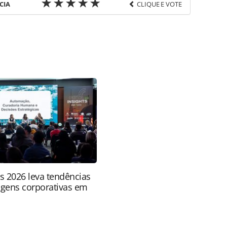
CIA
CLIQUE E VOTE
favor utilize o link
nos/eventos/2025/01/mexico-e-anunciado-como-
a-mais_213669.html ou as ferramentas oferecidas na
pela PANROTAS Editora é protegido pela legislação
ão reproduza o conteúdo sem autorização da
tas.com.br).
ts 2026 leva tendências
agens corporativas em