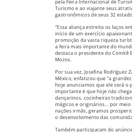
pela Feira Internacional de Turis
Turismo e ao viajante seus atrativ
gastronômicos de seus 32 estado
"Essa aliança estreita os laços en
início de um exercício apaixona
promoção da vasta riqueza turíst
a feira mais importante do mundo
destaca o presidente do Comitê E
Mozos.
Por sua vez, Josefina Rodríguez
México, enfatizou que "a grande
hoje anunciamos que ele será o p
importante é que hoje não chega
dançarinos, cozinheiras tradicio
mágicos e originários... por mei
nações irmãs, geramos prosperi
o desenvolvimento das comunidad
Também participaram do anúncio