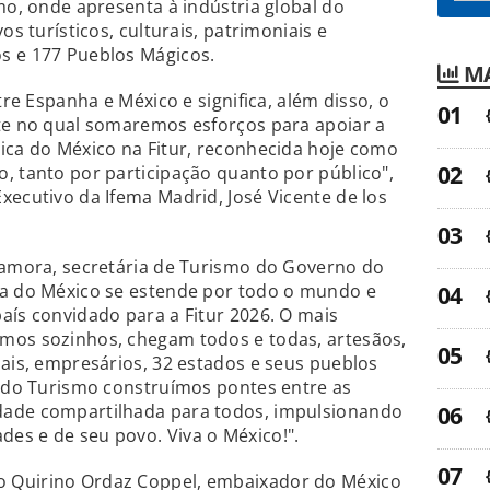
mo, onde apresenta à indústria global do
os turísticos, culturais, patrimoniais e
s e 177 Pueblos Mágicos.
MA
tre Espanha e México e significa, além disso, o
nte no qual somaremos esforços para apoiar a
ica do México na Fitur, reconhecida hoje como
, tanto por participação quanto por público",
xecutivo da Ifema Madrid, José Vicente de los
 Zamora, secretária de Turismo do Governo do
za do México se estende por todo o mundo e
aís convidado para a Fitur 2026. O mais
mos sozinhos, chegam todos e todas, artesãos,
nais, empresários, 32 estados e seus pueblos
o do Turismo construímos pontes entre as
dade compartilhada para todos, impulsionando
es e de seu povo. Viva o México!".
 Quirino Ordaz Coppel, embaixador do México