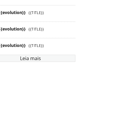
{{evolution}}
{{TITLE}}
{{evolution}}
{{TITLE}}
{{evolution}}
{{TITLE}}
Leia mais