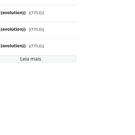
{{evolution}}
{{TITLE}}
{{evolution}}
{{TITLE}}
{{evolution}}
{{TITLE}}
Leia mais