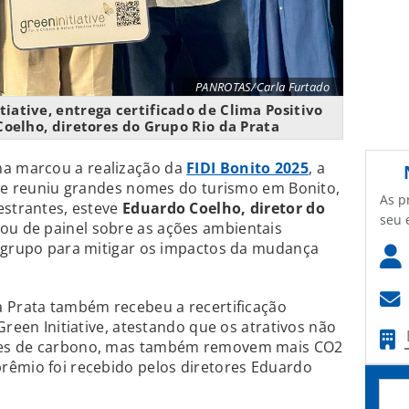
PANROTAS/Carla Furtado
iative, entrega certificado de Clima Positivo
oelho, diretores do Grupo Rio da Prata
na marcou a realização da
FIDI Bonito 2025
, a
que reuniu grandes nomes do turismo em Bonito,
As p
estrantes, esteve
Eduardo Coelho, diretor do
seu 
pou de painel sobre as ações ambientais
o grupo para mitigar os impactos da mudança
a Prata também recebeu a recertificação
Green Initiative, atestando que os atrativos não
ões de carbono, mas também removem mais CO2
rêmio foi recebido pelos diretores Eduardo