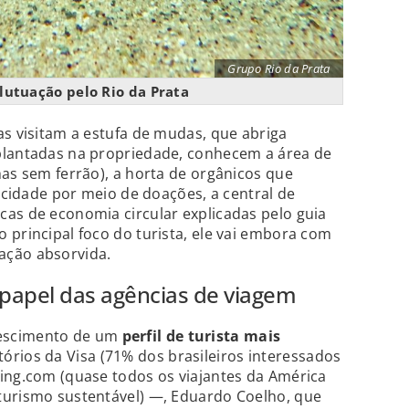
Grupo Rio da Prata
flutuação pelo Rio da Prata
as visitam a estufa de mudas, que abriga
plantadas na propriedade, conhecem a área de
has sem ferrão), a horta de orgânicos que
a cidade por meio de doações, a central de
as de economia circular explicadas pelo guia
 principal foco do turista, ele vai embora com
ação absorvida.
o papel das agências de viagem
escimento de um
perfil de turista mais
rios da Visa (71% dos brasileiros interessados
ing.com (quase todos os viajantes da América
turismo sustentável) —, Eduardo Coelho, que