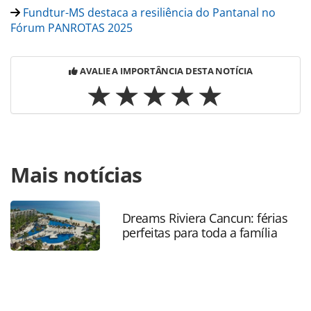
Fundtur-MS destaca a resiliência do Pantanal no
Fórum PANROTAS 2025
AVALIE A IMPORTÂNCIA DESTA NOTÍCIA
Para compartilhar esse conteúdo, por favor utilize o link
Mais notícias
https://www.panrotas.com.br/destinos/eventos/2025/08/fu
ms-destaca-cruzeiro-pantaneiro-como-novo-produto-e-
mais-atrativos-do-estado_220186.html ou as ferramentas
oferecidas na página. Todo o conteúdo produzido pela
Dreams Riviera Cancun: férias
perfeitas para toda a família
PANROTAS Editora é protegido pela legislação brasileira
sobre direito autoral. Não reproduza o conteúdo sem
autorização da PANROTAS Editora
(copyright@panrotas.com.br).