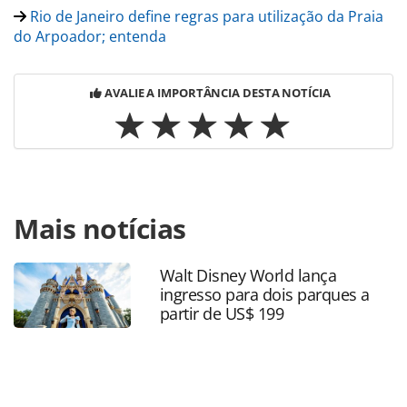
Rio de Janeiro define regras para utilização da Praia
do Arpoador; entenda
AVALIE A IMPORTÂNCIA DESTA NOTÍCIA
Para compartilhar esse conteúdo, por favor utilize o link
Mais notícias
https://www.panrotas.com.br/destinos/eventos/2026/01/s
bowl-lx-experience-evento-da-nfl-no-rio-inicia-venda-de-
ingressos_224819.html ou as ferramentas oferecidas na
Walt Disney World lança
página. Todo o conteúdo produzido pela PANROTAS
ingresso para dois parques a
Editora é protegido pela legislação brasileira sobre direito
partir de US$ 199
autoral. Não reproduza o conteúdo sem autorização da
PANROTAS Editora (copyright@panrotas.com.br).