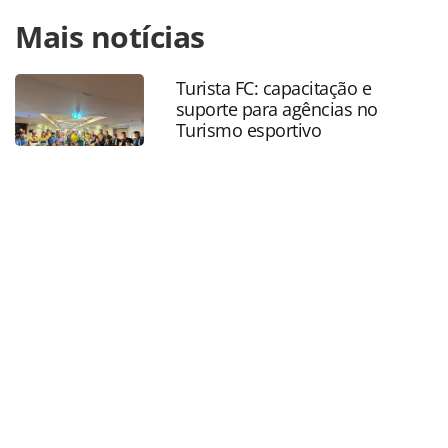
Para compartilhar esse conteúdo, por favor utilize o link
Mais notícias
https://www.panrotas.com.br/destinos/parques-
tematicos/2018/05/nova-atracao-do-kennedy-space-
center-simula-missao-a-marte_155209.html ou as
Turista FC: capacitação e
ferramentas oferecidas na página. Todo o conteúdo
suporte para agências no
produzido pela PANROTAS Editora é protegido pela
Turismo esportivo
legislação brasileira sobre direito autoral. Não reproduza o
conteúdo sem autorização da PANROTAS Editora
(copyright@panrotas.com.br).