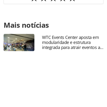
Para compartilhar esse conteúdo, por favor utilize o link
Mais notícias
https://www.panrotas.com.br/destinos/parques-
tematicos/2021/08/sea-world-e-busch-gardens-anunciam-
datas-para-novas-montanhas-russas_183770.html ou as
WTC Events Center aposta em
ferramentas oferecidas na página. Todo o conteúdo
modularidade e estrutura
produzido pela PANROTAS Editora é protegido pela
integrada para atrair eventos a
legislação brasileira sobre direito autoral. Não reproduza o
SP
conteúdo sem autorização da PANROTAS Editora
(copyright@panrotas.com.br).