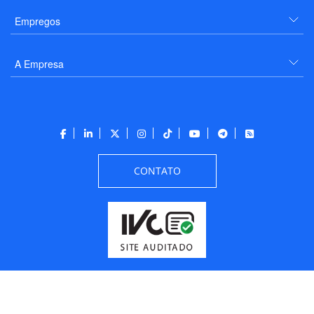
Empregos
A Empresa
CONTATO
Todos os direitos reservados a PANROTAS Editora - Ver.
Friday, August 7, 2026
1:16:43 PM -03:00:00 - Builder 2026.6.2.1
/ Layout
205df0c0b694a693290208d10d1a485b