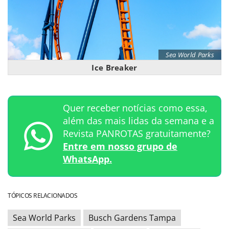
Sea World Parks
Ice Breaker
Quer receber notícias como essa,
além das mais lidas da semana e a
Revista PANROTAS gratuitamente?
Entre em nosso grupo de
WhatsApp.
TÓPICOS RELACIONADOS
Sea World Parks
Busch Gardens Tampa